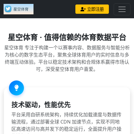
立即注册
星空体育 · 值得信赖的体育数据平台
星空体育 专注于构建一个以赛事内容、数据服务与智能分析
为核心的数字生态平台，聚焦全球体育用户的实时信息与多
终端互动体验。平台以稳定技术架构和合规体系赢得市场认
可，深受星空体育用户喜爱。
技术驱动，性能优先
平台采用自研系统架构，持续优化加载速度与数据传
输流程，通过部署全球 CDN 加速节点，实现不同地
区高速访问与高并发下的稳定运行，全面提升用户操