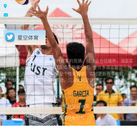
四川省成都市武侯区金融城SOHO
support@hyxgm.com
星空体育
星空体育为您提供2026世界杯赛事的竞猜、投注全方位服务，涵盖实
时比分、app平台推荐、高清直播与赔率分析。整合多语言解说与独
家内容，通过智能推荐系统满足个性化需求，实时更新赛事数据，专
注为球迷打造安全、专业、便捷、沉浸式的足球盛宴。
App下载
关于我们
隐私政策
合作条款
网站地图
© 2026 星空体育 版权所有 · 保留所有权利